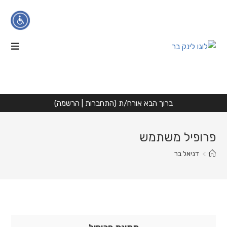
Ski
t
conten
הגדלת טקסט
הקטנת טקסט
ניגודיות גבוהה
ברוך הבא אורח/ת (
התחברות
|
הרשמה
)
גווני אפור
פרופיל משתמש
הדגשת קישורים
>
דניאל בר
פונט קריא
איפוס
הצהרת נגישות