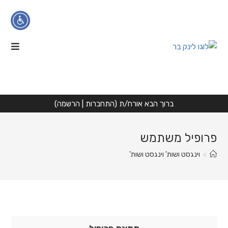
Ski
t
conten
הגדלת טקסט
הקטנת טקסט
ניגודיות גבוהה
ברוך הבא אורח/ת (
התחברות
|
הרשמה
)
גווני אפור
פרופיל משתמש
הדגשת קישורים
>
וינגסט ושות' וינגסט ושות'
פונט קריא
איפוס
הצהרת נגישות