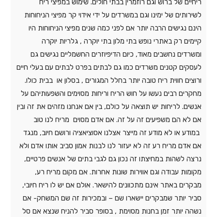
ריחיים של ברוש ​​וגם רוזמרין בבתי חולים. שימוש במפיצי ריח
לשירותים של ימינו וגם במשרדים על ידי אידוי קר מפיצי הניחוחות
הינם נגישים הרבה יותר אם לפני כמה שנים מפיצי הניחוחות היו
קיימים רק באתרי נופש בתי מלון בתי יוקרה , גלריות יוקרה
ומשרדים נחשבים מאוד, כיום הדיפיוזרים החשמליים נגישים גם
לעסקים קטנים משרדים כמו גם לבתים בפרט לבתים עם בעלי חיים
ורוצים חווית ריח טובה יותר בחלל המגורים , בסלון או בבית כולו.
מחקרים רבים נעשו על חוש הריח וריחות מסוימים והשפעותיהם על
אנשים. לריחות יש תוצאה על כולם, בין אם אנחנו מזהים את זה ובין
אם לא הם משפיעים זה על זה. אם אדם מסוים מריח לנו טוב
במודע או לא מודע זה מייצר אצלנו אסוציאציה ורושם חיוב, מנגד
אם אדם מריח רע זה לא יעזור לנו לבנות אמון סביב אותו אדם ולא
נרצה לשהות במחיצתו זה נכון גם לגבי בתים של אנשים פרטיים,
מקומות עבודה וגם אווירות שונות אחרות. אם מקום מריח רע,
מבקרים באתר אינם מתכוונים להישאר. אולם אם יש לו ריח חיובי,
סביר יותר שמבקרים יישארו שם – ובמכירות זה שם המשחק- אם
נשהה יותר זמן בחנות מסוימת , בסופר סביר להניח שנצא אם סל