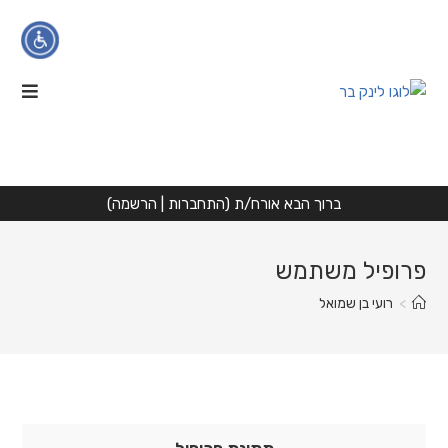
Ski
t
conten
הגדלת טקסט
הקטנת טקסט
ניגודיות גבוהה
ברוך הבא אורח/ת (
התחברות
|
הרשמה
)
גווני אפור
פרופיל משתמש
הדגשת קישורים
>
רועי בן שמואל
פונט קריא
איפוס
הצהרת נגישות