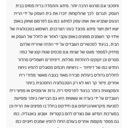
וחסכוני וגם מורגש הרבה יותר. מיתוג והתמדה בריח מסוים בבית
העסק תגרום לכך שהלקוחות יזכרו את בית העסק על ידי הריח
הנעים שמביא את אותו עסק למיתוג כמו גם לפרסום ושיווק באופן
יוצא דופן ויוצר מיתוג מכובד בעיני הצרכנים. השימוש בטכנולוגיה של
אידוי קר השמנים מופצים באופן עקבי לאזור או לחלל של העסק או
הבית, בניגוד למכשירים העובדים על ידי התזה שהריח שלהם
מחזיק למספר מועט של שניות וגם מכסים שטח קטן של כמה
מטרים וכן זקוקים להחלפת סוללות. דיפיוזרים חשמליים מהדור
החדש כמו של דיפיוזר – ניחוחות חכמים מסוגלים להפיץ ניחוח
לחללים גדולים ביעילות סבירה מאוד בגובה מאשר מפזרי ריח
אחרים. פיזור קר הוא לא רק הטכנולוגיה החסכונית ביותר
והמקצועית ביותר בניגוד לתרסיסי ריח, נרות ארומטיים או מפיצי ריח
העובדים על ידי בערה או עששיות היא גם הבריאה ביותר ומסייעת
למניעת מיקרואורגניזמים וגם חיידקים בחלל בו מפיצים את הריח וכן
במערכות המיזוג שם נוצרים להם בקטריות ועובש. באנגליה, כמו
גם מספר מקומות אחרים בעולם החלו להפיץ שמנים חיוניים כמו