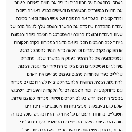
בעסק, להתעלות על המתחרים ולשפר את חוויית האירוח, לשנות
את החוויה במשרדים המשעממים והעייפים למרץ לאווירה חיובית
ופרודוקטיבית, לשפר את התפוקה של אנשי הצוות וליצור סביבת
עבודה מתקדמת שתקדם את המשרד והעסק שלך לניצול מרבי של
שעות העבודה ותועלת מרובה ! האסטרטגיה הטובה ביותר והנפוצה
ביותר לכל ההיבטים הללו בין אם מדובר במכירות בקרב הלקוחות
או תפוקה בקרב עובדים וכן הלאה כדאי תמיד להסתכל לרגש
ולפסיכולוגיה של כל תהליך בעסק או במשרד שלנו. מחקרים
נוירולוגיים ופסיכולוגיים רבים גילו כי ריח ירוד יוצר עוינות ורגשות
שליליים בעוד שניחוחות מהנים ונעימים מביאים את האדם
להתעלות רגשית תחושות אלה בהחלט יביאו לשירותכם גם מכירות
וגם פרודוקטיביות וכוח השפעה רב על הלקוחות והעובדים. השימוש
במפיצי ריח אינו חדש בעולם הפרסום ושיווק, מכירות כמו גם שירות,
אולם כיום באמצעות מפיצי ניחוחות אוטומטיים – דיפיוזרים
חשמליים ניחוחות העובדים על אידוי קר הריח מורגש ומופץ בצורה
טובה הרבה יותר מאשר המפיצי ריח המיושנים העובדים על ידי
התזה, כמו כן מיצוי השמנים הארומתיים הוא הרבה יותר יעיל