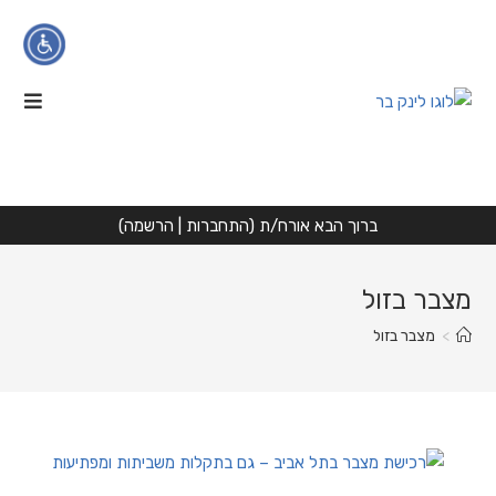
Ski
t
conten
הגדלת טקסט
הקטנת טקסט
ניגודיות גבוהה
ברוך הבא אורח/ת (
התחברות
|
הרשמה
)
גווני אפור
מצבר בזול
הדגשת קישורים
>
מצבר בזול
פונט קריא
איפוס
הצהרת נגישות