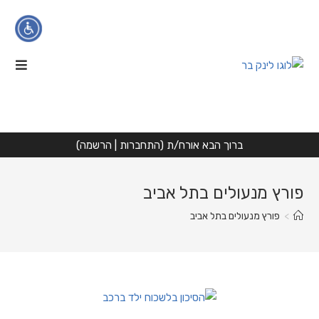
Ski
t
conten
הגדלת טקסט
הקטנת טקסט
ניגודיות גבוהה
ברוך הבא אורח/ת (
התחברות
|
הרשמה
)
גווני אפור
פורץ מנעולים בתל אביב
הדגשת קישורים
>
פורץ מנעולים בתל אביב
פונט קריא
איפוס
הצהרת נגישות