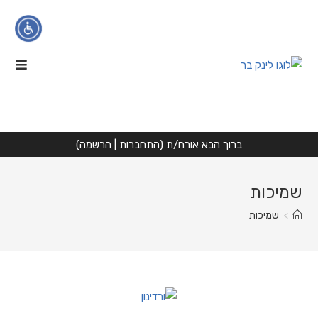
Ski
t
conten
הגדלת טקסט
הקטנת טקסט
ניגודיות גבוהה
ברוך הבא אורח/ת (
התחברות
|
הרשמה
)
גווני אפור
שמיכות
הדגשת קישורים
>
שמיכות
פונט קריא
איפוס
הצהרת נגישות